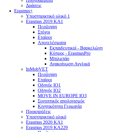
Προγράμματα
Δράσεις
Erasmus+
Υποστηρικτικό υλικό 1
Erasmus 2019 KA1
Περίληψη
Στόχοι
Εταίροι
Αποτελέσματα
Εκπαιδευτικοί - Βαρκελώνη
Κύπρος - ErasmusPro
Μπιλμπάο
Ανακοίνωση Αγγλικά
InMobVET
Περίληψη
Εταίροι
Οδηγός ΙΟ1
Οδηγός ΙΟ2
MOVE IN EUROPE IO3
Συνοπτικός απολογισμός
Κινητικότητα Γερμανία
Προκηρύξεις
Υποστηρικτικό υλικό
Erasmus 2020 KA1
Erasmus 2019 KA229