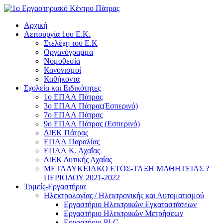
Αρχική
Λειτουργία 1ου Ε.Κ.
Στελέχη του Ε.Κ
Οργανόγραμμα
Νομοθεσία
Κανονισμοί
Καθήκοντα
Σχολεία και Ειδικότητες
1ο ΕΠΑΛ Πάτρας
3ο ΕΠΑΛ Πάτρας(Εσπερινό)
7ο ΕΠΑΛ Πάτρας
9ο ΕΠΑΛ Πάτρας (Εσπερινό)
ΔΙΕΚ Πάτρας
ΕΠΑΛ Παραλίας
ΕΠΑΛ Κ. Αχαΐας
ΔΙΕΚ Δυτικής Αχαίας
ΜΕΤΑΛΥΚΕΙΑΚΟ ΕΤΟΣ-ΤΑΞΗ ΜΑΘΗΤΕΙΑΣ ?
ΠΕΡΙΟΔΟΥ 2021-2022
Τομείς-Εργαστήρια
Ηλεκτρολογίας / Ηλεκτρονικής και Αυτοματισμού
Εργαστήριο Ηλεκτρικών Εγκαταστάσεων
Εργαστήριο Ηλεκτρικών Μετρήσεων
Εργαστήριο PLC