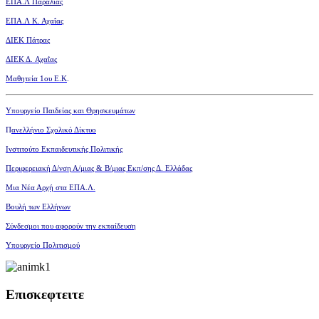
ΕΠΑ.Λ Παραλίας
ΕΠΑ.Λ Κ. Αχαΐας
ΔΙΕΚ Πάτρας
ΔΙΕΚ Δ. Αχαΐας
Μαθητεία 1ου Ε.Κ
.
Υπουργείο Παιδείας και Θρησκευμάτων
Π
ανελλήνιο Σχολικό Δίκτυο
Ινστιτούτο Εκπαιδευτικής Πολιτικής
Περιφερειακή Δ/νση Α/μιας
& Β/μιας Εκπ/σης Δ. Ελλάδας
Μια Νέα Αρχή στα ΕΠΑ.Λ.
Βουλή των Ελλήνων
Σύνδεσμοι που αφορούν την εκπαίδευση
Υπουργείο Πολιτισμού
Επισκεφτειτε