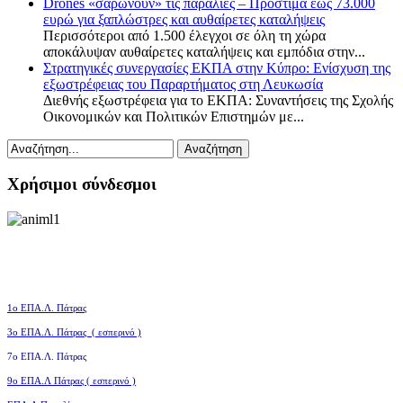
Drones «σαρώνουν» τις παραλίες – Πρόστιμα έως 73.000
ευρώ για ξαπλώστρες και αυθαίρετες καταλήψεις
Περισσότεροι από 1.500 έλεγχοι σε όλη τη χώρα
αποκάλυψαν αυθαίρετες καταλήψεις και εμπόδια στην...
Στρατηγικές συνεργασίες ΕΚΠΑ στην Κύπρο: Ενίσχυση της
εξωστρέφειας του Παραρτήματος στη Λευκωσία
Διεθνής εξωστρέφεια για το ΕΚΠΑ: Συναντήσεις της Σχολής
Οικονομικών και Πολιτικών Επιστημών με...
Χρήσιμοι σύνδεσμοι
1ο ΕΠΑ.Λ. Πάτρας
3ο
ΕΠΑ.Λ. Πάτρας ( εσπερινό )
7ο ΕΠΑ.Λ. Πάτρας
9ο ΕΠΑ.Λ Πάτρας ( εσπερινό )