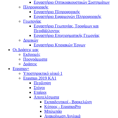
Εργαστήριο Οπτικοακουστικών Συστημάτων
Πληροφορικής
Εργαστήριο Πληροφορικής
Εργαστήριο Εφαρμογών Πληροφορικής
Γεωπονίας
Εργαστήριο Γεωπονίας, Τροφίμων και
Περιβάλλοντος
Εργαστήριο Επιχειρηματικής Γεωργίας
Δομικών
Εργαστήριο Κτιριακών Έργων
Οι Δράσεις μας
Εκδρομές
Προγράμματα
Δράσεις
Erasmus+
Υποστηρικτικό υλικό 1
Erasmus 2019 KA1
Περίληψη
Στόχοι
Εταίροι
Αποτελέσματα
Εκπαιδευτικοί - Βαρκελώνη
Κύπρος - ErasmusPro
Μπιλμπάο
Ανακοίνωση Αγγλικά