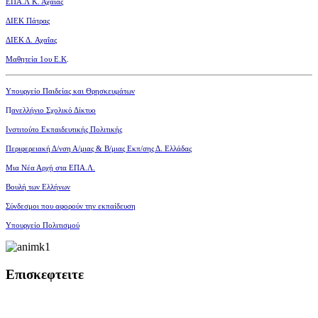
ΕΠΑ.Λ Κ. Αχαΐας
ΔΙΕΚ Πάτρας
ΔΙΕΚ Δ. Αχαΐας
Μαθητεία 1ου Ε.Κ
.
Υπουργείο Παιδείας και Θρησκευμάτων
Π
ανελλήνιο Σχολικό Δίκτυο
Ινστιτούτο Εκπαιδευτικής Πολιτικής
Περιφερειακή Δ/νση Α/μιας
& Β/μιας Εκπ/σης Δ. Ελλάδας
Μια Νέα Αρχή στα ΕΠΑ.Λ.
Βουλή των Ελλήνων
Σύνδεσμοι που αφορούν την εκπαίδευση
Υπουργείο Πολιτισμού
Επισκεφτειτε