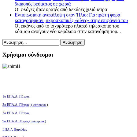
διακοπές ρεύματος σε χωριά
Οι φλόγες ήταν ορατές από δεκάδες χιλιόμετρα
Εντυπωσιακή ανακάλυψη στον Ήλιο: Για πρώτη φορά
καταγράφηκαν μικροσκοπικές «δίνες» στην επιφάνειά του
Οι εικόνες από το ισχυρότερο ηλιακό τηλεσκόπιο του
κόσμου ανοίγουν νέο κεφάλαιο στην κατανόηση του...
Χρήσιμοι σύνδεσμοι
1ο ΕΠΑ.Λ. Πάτρας
3ο
ΕΠΑ.Λ. Πάτρας ( εσπερινό )
7ο ΕΠΑ.Λ. Πάτρας
9ο ΕΠΑ.Λ Πάτρας ( εσπερινό )
ΕΠΑ.Λ Παραλίας