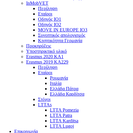
InMobVET
Περίληψη
Εταίροι
Οδηγός ΙΟ1
Οδηγός ΙΟ2
MOVE IN EUROPE IO3
Συνοπτικός απολογισμός
Κινητικότητα Γερμανία
Προκηρύξεις
Υποστηρικτικό υλικό
Erasmus 2020 KA1
Erasmus 2019 KA229
Περίληψη
Εταίροι
Ρουμανία
Ιταλία
Ελλάδα Πάτρα
Ελλάδα Καρδίτσα
Στόχοι
LTTAs
LTTA Pomezia
LTTA Patra
LTTA Karditsa
LTTA Lugoj
Επικοινωνία