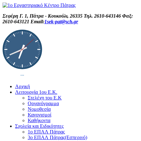
Σεφέρη Γ. 1, Πάτρα - Κουκούλι, 26335 Τηλ. 2610-643146 Φαξ:
2610-643121 Email:
1sek-pat@sch.gr
Αρχική
Λειτουργία 1ου Ε.Κ.
Στελέχη του Ε.Κ
Οργανόγραμμα
Νομοθεσία
Κανονισμοί
Καθήκοντα
Σχολεία και Ειδικότητες
1ο ΕΠΑΛ Πάτρας
3ο ΕΠΑΛ Πάτρας(Εσπερινό)