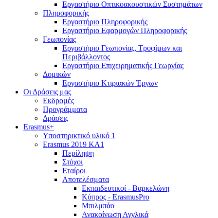
Εργαστήριο Οπτικοακουστικών Συστημάτων
Πληροφορικής
Εργαστήριο Πληροφορικής
Εργαστήριο Εφαρμογών Πληροφορικής
Γεωπονίας
Εργαστήριο Γεωπονίας, Τροφίμων και
Περιβάλλοντος
Εργαστήριο Επιχειρηματικής Γεωργίας
Δομικών
Εργαστήριο Κτιριακών Έργων
Οι Δράσεις μας
Εκδρομές
Προγράμματα
Δράσεις
Erasmus+
Υποστηρικτικό υλικό 1
Erasmus 2019 KA1
Περίληψη
Στόχοι
Εταίροι
Αποτελέσματα
Εκπαιδευτικοί - Βαρκελώνη
Κύπρος - ErasmusPro
Μπιλμπάο
Ανακοίνωση Αγγλικά