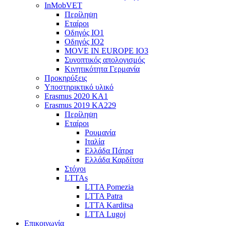
InMobVET
Περίληψη
Εταίροι
Οδηγός ΙΟ1
Οδηγός ΙΟ2
MOVE IN EUROPE IO3
Συνοπτικός απολογισμός
Κινητικότητα Γερμανία
Προκηρύξεις
Υποστηρικτικό υλικό
Erasmus 2020 KA1
Erasmus 2019 KA229
Περίληψη
Εταίροι
Ρουμανία
Ιταλία
Ελλάδα Πάτρα
Ελλάδα Καρδίτσα
Στόχοι
LTTAs
LTTA Pomezia
LTTA Patra
LTTA Karditsa
LTTA Lugoj
Επικοινωνία