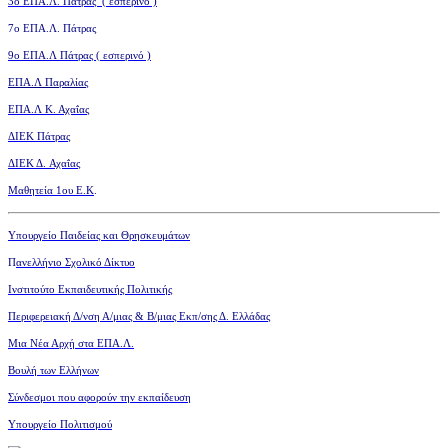
3ο
ΕΠΑ.Λ. Πάτρας ( εσπερινό )
7ο ΕΠΑ.Λ. Πάτρας
9ο ΕΠΑ.Λ Πάτρας ( εσπερινό )
ΕΠΑ.Λ Παραλίας
ΕΠΑ.Λ Κ. Αχαΐας
ΔΙΕΚ Πάτρας
ΔΙΕΚ Δ. Αχαΐας
Μαθητεία 1ου Ε.Κ
.
Υπουργείο Παιδείας και Θρησκευμάτων
Π
ανελλήνιο Σχολικό Δίκτυο
Ινστιτούτο Εκπαιδευτικής Πολιτικής
Περιφερειακή Δ/νση Α/μιας
& Β/μιας Εκπ/σης Δ. Ελλάδας
Μια Νέα Αρχή στα ΕΠΑ.Λ.
Βουλή των Ελλήνων
Σύνδεσμοι που αφορούν την εκπαίδευση
Υπουργείο Πολιτισμού