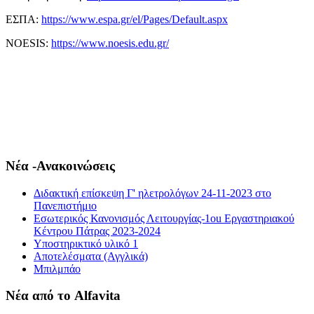
ΕΣΠΑ:
https://www.espa.gr/el/Pages/Default.aspx
NOESIS:
https://www.noesis.edu.gr/
Νέα -Ανακοινώσεις
Διδακτική επίσκεψη Γ' ηλετρολόγων 24-11-2023 στο
Πανεπιστήμιο
Εσωτερικός Κανονισμός Λειτουργίας-1οu Εργαστηριακού
Κέντρου Πάτρας 2023-2024
Υποστηρικτικό υλικό 1
Αποτελέσματα (Αγγλικά)
Μπιλμπάο
Νέα από το Alfavita