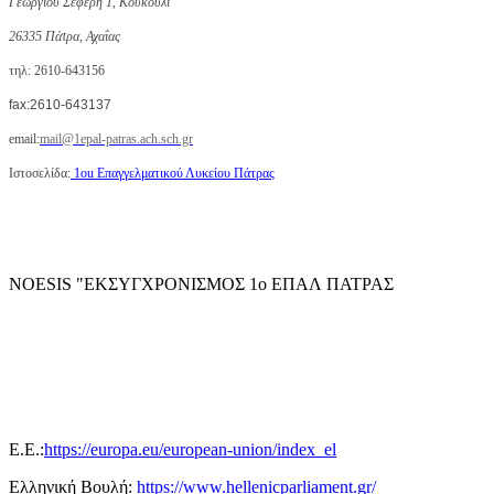
Γεωργίου Σεφέρη 1, Κουκούλι
26335 Πάτρα, Αχαΐας
τηλ:
2610-643156
fax:2610-643137
email:
mail@1epal-patras.ach.sch.gr
Ιστοσελίδα:
1ou Επαγγελματικoύ Λυκείου Πάτρας
NOESIS "ΕΚΣΥΓΧΡΟΝΙΣΜΟΣ 1ο ΕΠΑΛ ΠΑΤΡΑΣ
E.E.:
https://europa.eu/european-union/index_el
Ελληνική Βουλή:
https://www.hellenicparliament.gr/