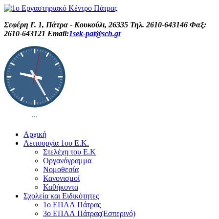
Σεφέρη Γ. 1, Πάτρα - Κουκούλι, 26335 Τηλ. 2610-643146 Φαξ:
2610-643121 Email:
1sek-pat@sch.gr
Αρχική
Λειτουργία 1ου Ε.Κ.
Στελέχη του Ε.Κ
Οργανόγραμμα
Νομοθεσία
Κανονισμοί
Καθήκοντα
Σχολεία και Ειδικότητες
1ο ΕΠΑΛ Πάτρας
3ο ΕΠΑΛ Πάτρας(Εσπερινό)