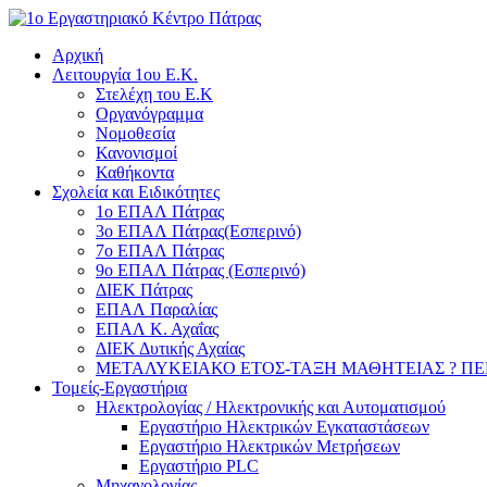
Αρχική
Λειτουργία 1ου Ε.Κ.
Στελέχη του Ε.Κ
Οργανόγραμμα
Νομοθεσία
Κανονισμοί
Καθήκοντα
Σχολεία και Ειδικότητες
1ο ΕΠΑΛ Πάτρας
3ο ΕΠΑΛ Πάτρας(Εσπερινό)
7ο ΕΠΑΛ Πάτρας
9ο ΕΠΑΛ Πάτρας (Εσπερινό)
ΔΙΕΚ Πάτρας
ΕΠΑΛ Παραλίας
ΕΠΑΛ Κ. Αχαΐας
ΔΙΕΚ Δυτικής Αχαίας
ΜΕΤΑΛΥΚΕΙΑΚΟ ΕΤΟΣ-ΤΑΞΗ ΜΑΘΗΤΕΙΑΣ ? ΠΕΡΙ
Τομείς-Εργαστήρια
Ηλεκτρολογίας / Ηλεκτρονικής και Αυτοματισμού
Εργαστήριο Ηλεκτρικών Εγκαταστάσεων
Εργαστήριο Ηλεκτρικών Μετρήσεων
Εργαστήριο PLC
Μηχανολογίας