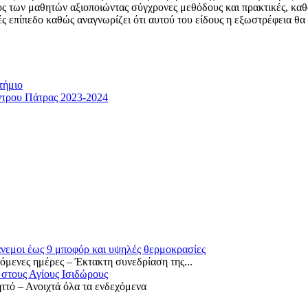
λος των μαθητών αξιοποιώντας σύγχρονες μεθόδους και πρακτικές, καθ
ές επίπεδο καθώς αναγνωρίζει ότι αυτού του είδους η εξωστρέφεια 
τήμιο
ντρου Πάτρας 2023-2024
άνεμοι έως 9 μποφόρ και υψηλές θερμοκρασίες
μενες ημέρες – Έκτακτη συνεδρίαση της...
 στους Αγίους Ισιδώρους
ττό – Ανοιχτά όλα τα ενδεχόμενα