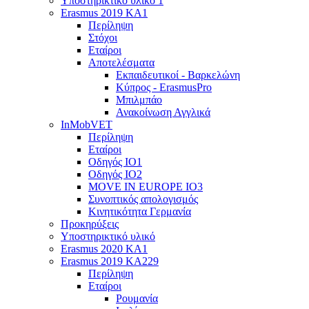
Υποστηρικτικό υλικό 1
Erasmus 2019 KA1
Περίληψη
Στόχοι
Εταίροι
Αποτελέσματα
Εκπαιδευτικοί - Βαρκελώνη
Κύπρος - ErasmusPro
Μπιλμπάο
Ανακοίνωση Αγγλικά
InMobVET
Περίληψη
Εταίροι
Οδηγός ΙΟ1
Οδηγός ΙΟ2
MOVE IN EUROPE IO3
Συνοπτικός απολογισμός
Κινητικότητα Γερμανία
Προκηρύξεις
Υποστηρικτικό υλικό
Erasmus 2020 KA1
Erasmus 2019 KA229
Περίληψη
Εταίροι
Ρουμανία