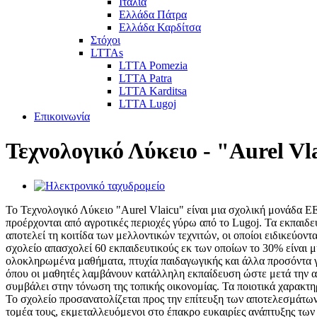
Ιταλία
Ελλάδα Πάτρα
Ελλάδα Καρδίτσα
Στόχοι
LTTAs
LTTA Pomezia
LTTA Patra
LTTA Karditsa
LTTA Lugoj
Επικοινωνία
Τεχνολογικό Λύκειο - "Aurel Vl
Το Τεχνολογικό Λύκειο "Aurel Vlaicu" είναι μια σχολική μονάδα Ε
προέρχονται από αγροτικές περιοχές γύρω από το Lugoj. Τα εκπαιδ
αποτελεί τη κοιτίδα των μελλοντικών τεχνιτών, οι οποίοι ειδικεύοντ
σχολείο απασχολεί 60 εκπαιδευτικούς εκ των οποίων το 30% είναι 
ολοκληρωμένα μαθήματα, πτυχία παιδαγωγικής και άλλα προσόντα γύ
όπου οι μαθητές λαμβάνουν κατάλληλη εκπαίδευση ώστε μετά την απ
συμβάλει στην τόνωση της τοπικής οικονομίας. Τα ποιοτικά χαρακτ
Το σχολείο προσανατολίζεται προς την επίτευξη των αποτελεσμάτων
τομέα τους, εκμεταλλευόμενοι στο έπακρο ευκαιρίες ανάπτυξης των