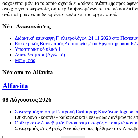
ασχολείται μόνιμα το οποίο σχεδιάζει δράσεις ανάπτυξης προς όφε
ανοιχτό για συνεργασία, συμπεριλαμβανομένων σε τοπικό και διεθν
ανάπτυξη των εκπαιδευομένων αλλά και του οργανισμού.
Νέα -Ανακοινώσεις
Διδακτική επίσκεψη Γ' ηλετρολόγων 24-11-2023 στο Πανεπισ
Εσωτερικός Κανονισμός Λειτουργίας-1οu Εργαστηριακού Κέ
Υποστηρικτικό υλικό 1
Αποτελέσματα (Αγγλικά)
Μπιλμπάο
Νέα από το Alfavita
Alfavita
08 Αύγουστος 2026
Συναγερμός από την Επιτροπή Εκτίμησης Κινδύνου: Ισχυροί 
Επικίνδυνο «κοκτέιλ» καύσωνα και θυελλωδών ανέμων τις επό
Θρίλερ στον Λυκαβηττό: Εντοπίστηκε σορός σε σπηλιά κοντά
Συναγερμός στις Αρχές: Νεκρός άνδρας βρέθηκε στον Λυκαβη