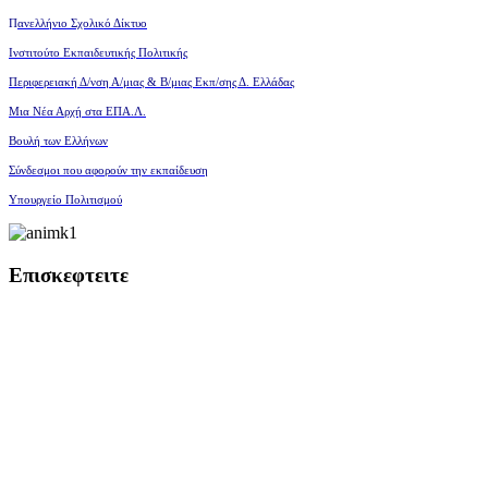
Π
ανελλήνιο Σχολικό Δίκτυο
Ινστιτούτο Εκπαιδευτικής Πολιτικής
Περιφερειακή Δ/νση Α/μιας
& Β/μιας Εκπ/σης Δ. Ελλάδας
Μια Νέα Αρχή στα ΕΠΑ.Λ.
Βουλή των Ελλήνων
Σύνδεσμοι που αφορούν την εκπαίδευση
Υπουργείο Πολιτισμού
Επισκεφτειτε