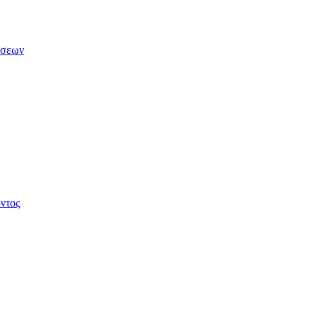
άσεων
ντος