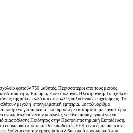
 σχολείο φοιτούν 750 μαθητές. Περισσότεροι από τους μισούς
γικά/Αυτοκίνητα, Εμπόριο, Ηλεκτρολογία, Ηλεκτρονική. Το σχολείο
τάσεις της πόλης αλλά και σε πολλές πολυεθνικές επιχειρήσεις. Το
διαθέτουν μεγάλη επαγγελματική εμπειρία, με πολυάριθμα
ξοπλισμένο για τα πεδία που προσφέρει κατάρτιση με εργαστήρια
α ενσωματωθούν στην κοινωνία, να είναι παραγωγικοί για να
ισμό Διασφάλισης Ποιότητας στην Προπανεπιστημιακή Εκπαίδευση.
τα ευρωπαϊκά πρότυπα. Οι εκπαιδευτές ΕΕΚ είναι έμπειροι στον
πωφελούνται από την εμπειρία του διδακτικού προσωπικού που