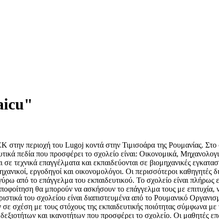
aicu"
ΕΚ στην περιοχή του Lugoj κοντά στην Τιμισοάρα της Ρουμανίας. Στο
ευτικά πεδία που προσφέρει το σχολείο είναι: Οικονομικά, Μηχανολο
αι σε τεχνικά επαγγέλματα και εκπαιδεύονται σε βιομηχανικές εγκατασ
μηχανικοί, εργοδηγοί και οικονομολόγοι. Οι περισσότεροι καθηγητές 
ρω από το επάγγελμα του εκπαιδευτικού. Το σχολείο είναι πλήρως ε
οφοίτηση θα μπορούν να ασκήσουν το επάγγελμα τους με επιτυχία, ν
ηριστικά του σχολείου είναι διαπιστευμένα από το Ρουμανικό Οργαν
 σε σχέση με τους στόχους της εκπαιδευτικής ποιότητας σύμφωνα με 
 δεξιοτήτων και ικανοτήτων που προσφέρει το σχολείο. Οι μαθητές ε