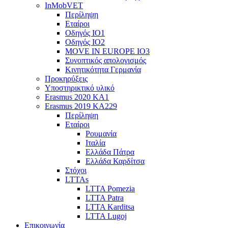
InMobVET
Περίληψη
Εταίροι
Οδηγός ΙΟ1
Οδηγός ΙΟ2
MOVE IN EUROPE IO3
Συνοπτικός απολογισμός
Κινητικότητα Γερμανία
Προκηρύξεις
Υποστηρικτικό υλικό
Erasmus 2020 KA1
Erasmus 2019 KA229
Περίληψη
Εταίροι
Ρουμανία
Ιταλία
Ελλάδα Πάτρα
Ελλάδα Καρδίτσα
Στόχοι
LTTAs
LTTA Pomezia
LTTA Patra
LTTA Karditsa
LTTA Lugoj
Επικοινωνία