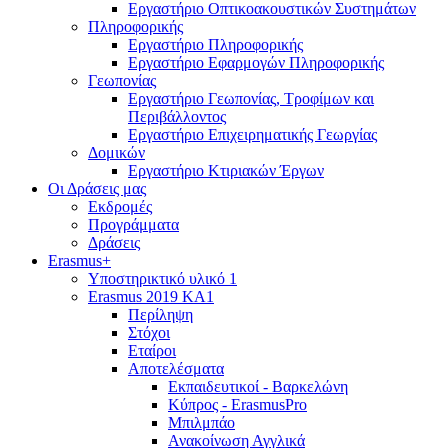
Εργαστήριο Οπτικοακουστικών Συστημάτων
Πληροφορικής
Εργαστήριο Πληροφορικής
Εργαστήριο Εφαρμογών Πληροφορικής
Γεωπονίας
Εργαστήριο Γεωπονίας, Τροφίμων και
Περιβάλλοντος
Εργαστήριο Επιχειρηματικής Γεωργίας
Δομικών
Εργαστήριο Κτιριακών Έργων
Οι Δράσεις μας
Εκδρομές
Προγράμματα
Δράσεις
Erasmus+
Υποστηρικτικό υλικό 1
Erasmus 2019 KA1
Περίληψη
Στόχοι
Εταίροι
Αποτελέσματα
Εκπαιδευτικοί - Βαρκελώνη
Κύπρος - ErasmusPro
Μπιλμπάο
Ανακοίνωση Αγγλικά