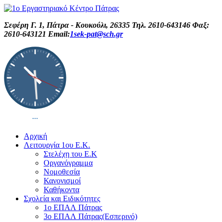
Σεφέρη Γ. 1, Πάτρα - Κουκούλι, 26335 Τηλ. 2610-643146 Φαξ:
2610-643121 Email:
1sek-pat@sch.gr
Αρχική
Λειτουργία 1ου Ε.Κ.
Στελέχη του Ε.Κ
Οργανόγραμμα
Νομοθεσία
Κανονισμοί
Καθήκοντα
Σχολεία και Ειδικότητες
1ο ΕΠΑΛ Πάτρας
3ο ΕΠΑΛ Πάτρας(Εσπερινό)