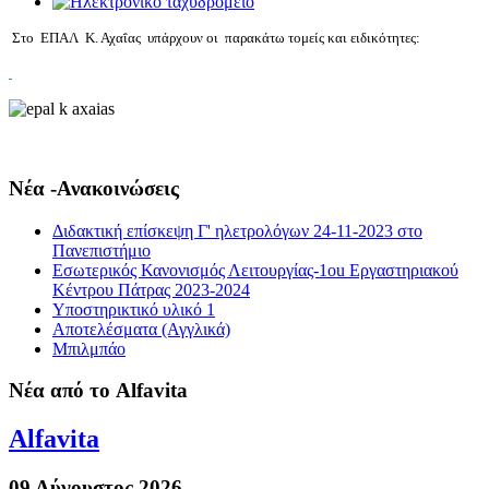
Στο ΕΠΑΛ Κ. Αχαΐας υπάρχουν οι παρακάτω τομείς και ειδικότητες:
Νέα -Ανακοινώσεις
Διδακτική επίσκεψη Γ' ηλετρολόγων 24-11-2023 στο
Πανεπιστήμιο
Εσωτερικός Κανονισμός Λειτουργίας-1οu Εργαστηριακού
Κέντρου Πάτρας 2023-2024
Υποστηρικτικό υλικό 1
Αποτελέσματα (Αγγλικά)
Μπιλμπάο
Νέα από το Alfavita
Alfavita
09 Αύγουστος 2026