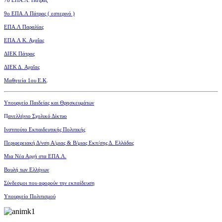
7ο ΕΠΑ.Λ. Πάτρας
9ο ΕΠΑ.Λ Πάτρας ( εσπερινό )
ΕΠΑ.Λ Παραλίας
ΕΠΑ.Λ Κ. Αχαΐας
ΔΙΕΚ Πάτρας
ΔΙΕΚ Δ. Αχαΐας
Μαθητεία 1ου Ε.Κ
.
Υπουργείο Παιδείας και Θρησκευμάτων
Π
ανελλήνιο Σχολικό Δίκτυο
Ινστιτούτο Εκπαιδευτικής Πολιτικής
Περιφερειακή Δ/νση Α/μιας
& Β/μιας Εκπ/σης Δ. Ελλάδας
Μια Νέα Αρχή στα ΕΠΑ.Λ.
Βουλή των Ελλήνων
Σύνδεσμοι που αφορούν την εκπαίδευση
Υπουργείο Πολιτισμού