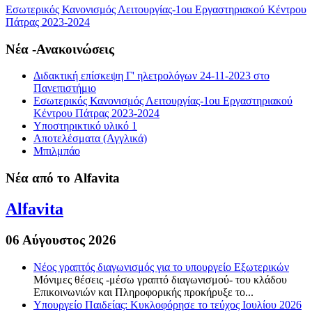
Εσωτερικός Κανονισμός Λειτουργίας-1οu Εργαστηριακού Κέντρου
Πάτρας 2023-2024
Νέα -Ανακοινώσεις
Διδακτική επίσκεψη Γ' ηλετρολόγων 24-11-2023 στο
Πανεπιστήμιο
Εσωτερικός Κανονισμός Λειτουργίας-1οu Εργαστηριακού
Κέντρου Πάτρας 2023-2024
Υποστηρικτικό υλικό 1
Αποτελέσματα (Αγγλικά)
Μπιλμπάο
Νέα από το Alfavita
Alfavita
06 Αύγουστος 2026
Νέος γραπτός διαγωνισμός για το υπουργείο Εξωτερικών
Μόνιμες θέσεις -μέσω γραπτό διαγωνισμού- του κλάδου
Επικοινωνιών και Πληροφορικής προκήρυξε το...
Υπουργείο Παιδείας: Κυκλοφόρησε το τεύχος Ιουλίου 2026