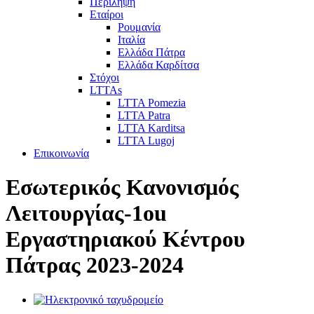
Περίληψη
Εταίροι
Ρουμανία
Ιταλία
Ελλάδα Πάτρα
Ελλάδα Καρδίτσα
Στόχοι
LTTAs
LTTA Pomezia
LTTA Patra
LTTA Karditsa
LTTA Lugoj
Επικοινωνία
Εσωτερικός Κανονισμός
Λειτουργίας-1οu
Εργαστηριακού Κέντρου
Πάτρας 2023-2024