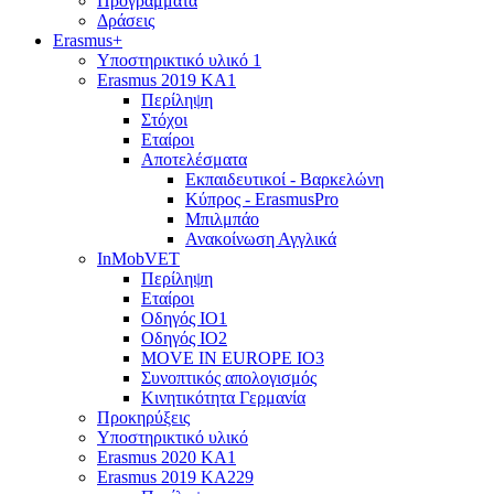
Προγράμματα
Δράσεις
Erasmus+
Υποστηρικτικό υλικό 1
Erasmus 2019 KA1
Περίληψη
Στόχοι
Εταίροι
Αποτελέσματα
Εκπαιδευτικοί - Βαρκελώνη
Κύπρος - ErasmusPro
Μπιλμπάο
Ανακοίνωση Αγγλικά
InMobVET
Περίληψη
Εταίροι
Οδηγός ΙΟ1
Οδηγός ΙΟ2
MOVE IN EUROPE IO3
Συνοπτικός απολογισμός
Κινητικότητα Γερμανία
Προκηρύξεις
Υποστηρικτικό υλικό
Erasmus 2020 KA1
Erasmus 2019 KA229