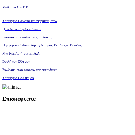
Μαθητεία 1ου Ε.Κ
.
Υπουργείο Παιδείας και Θρησκευμάτων
Π
ανελλήνιο Σχολικό Δίκτυο
Ινστιτούτο Εκπαιδευτικής Πολιτικής
Περιφερειακή Δ/νση Α/μιας
& Β/μιας Εκπ/σης Δ. Ελλάδας
Μια Νέα Αρχή στα ΕΠΑ.Λ.
Βουλή των Ελλήνων
Σύνδεσμοι που αφορούν την εκπαίδευση
Υπουργείο Πολιτισμού
Επισκεφτειτε