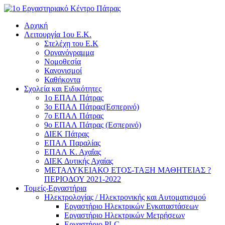
Αρχική
Λειτουργία 1ου Ε.Κ.
Στελέχη του Ε.Κ
Οργανόγραμμα
Νομοθεσία
Κανονισμοί
Καθήκοντα
Σχολεία και Ειδικότητες
1ο ΕΠΑΛ Πάτρας
3ο ΕΠΑΛ Πάτρας(Εσπερινό)
7ο ΕΠΑΛ Πάτρας
9ο ΕΠΑΛ Πάτρας (Εσπερινό)
ΔΙΕΚ Πάτρας
ΕΠΑΛ Παραλίας
ΕΠΑΛ Κ. Αχαΐας
ΔΙΕΚ Δυτικής Αχαίας
ΜΕΤΑΛΥΚΕΙΑΚΟ ΕΤΟΣ-ΤΑΞΗ ΜΑΘΗΤΕΙΑΣ ?
ΠΕΡΙΟΔΟΥ 2021-2022
Τομείς-Εργαστήρια
Ηλεκτρολογίας / Ηλεκτρονικής και Αυτοματισμού
Εργαστήριο Ηλεκτρικών Εγκαταστάσεων
Εργαστήριο Ηλεκτρικών Μετρήσεων
Εργαστήριο PLC