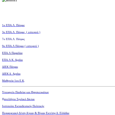
1ο ΕΠΑ.Λ. Πάτρας
3ο
ΕΠΑ.Λ. Πάτρας ( εσπερινό )
7ο ΕΠΑ.Λ. Πάτρας
9ο ΕΠΑ.Λ Πάτρας ( εσπερινό )
ΕΠΑ.Λ Παραλίας
ΕΠΑ.Λ Κ. Αχαΐας
ΔΙΕΚ Πάτρας
ΔΙΕΚ Δ. Αχαΐας
Μαθητεία 1ου Ε.Κ
.
Υπουργείο Παιδείας και Θρησκευμάτων
Π
ανελλήνιο Σχολικό Δίκτυο
Ινστιτούτο Εκπαιδευτικής Πολιτικής
Περιφερειακή Δ/νση Α/μιας
& Β/μιας Εκπ/σης Δ. Ελλάδας