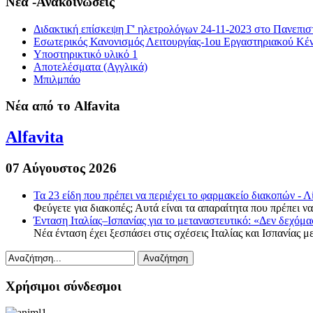
Νέα -Ανακοινώσεις
Διδακτική επίσκεψη Γ' ηλετρολόγων 24-11-2023 στο Πανεπισ
Εσωτερικός Κανονισμός Λειτουργίας-1οu Εργαστηριακού Κέ
Υποστηρικτικό υλικό 1
Αποτελέσματα (Αγγλικά)
Μπιλμπάο
Νέα από το Alfavita
Alfavita
07 Αύγουστος 2026
Τα 23 είδη που πρέπει να περιέχει το φαρμακείο διακοπών - Λ
Φεύγετε για διακοπές; Αυτά είναι τα απαραίτητα που πρέπει να
Ένταση Ιταλίας–Ισπανίας για το μεταναστευτικό: «Δεν δεχόμ
Νέα ένταση έχει ξεσπάσει στις σχέσεις Ιταλίας και Ισπανίας με
Χρήσιμοι σύνδεσμοι