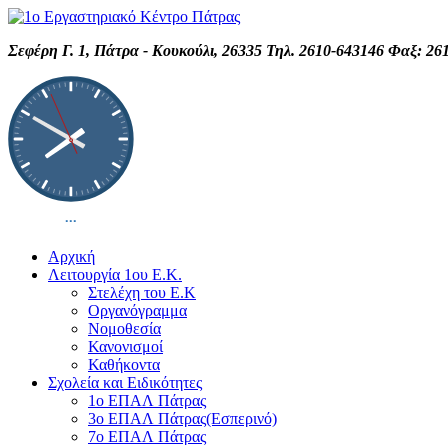
Σεφέρη Γ. 1, Πάτρα - Κουκούλι, 26335 Τηλ. 2610-643146 Φαξ: 26
Αρχική
Λειτουργία 1ου Ε.Κ.
Στελέχη του Ε.Κ
Οργανόγραμμα
Νομοθεσία
Κανονισμοί
Καθήκοντα
Σχολεία και Ειδικότητες
1ο ΕΠΑΛ Πάτρας
3ο ΕΠΑΛ Πάτρας(Εσπερινό)
7ο ΕΠΑΛ Πάτρας