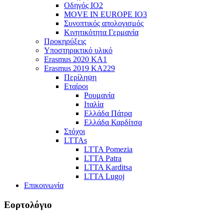
Οδηγός ΙΟ2
MOVE IN EUROPE IO3
Συνοπτικός απολογισμός
Κινητικότητα Γερμανία
Προκηρύξεις
Υποστηρικτικό υλικό
Erasmus 2020 KA1
Erasmus 2019 KA229
Περίληψη
Εταίροι
Ρουμανία
Ιταλία
Ελλάδα Πάτρα
Ελλάδα Καρδίτσα
Στόχοι
LTTAs
LTTA Pomezia
LTTA Patra
LTTA Karditsa
LTTA Lugoj
Επικοινωνία
Εορτολόγιο