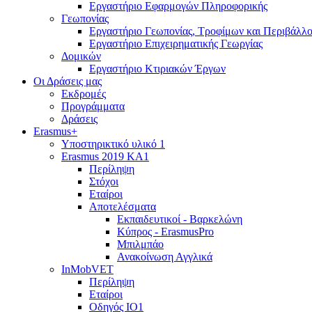
Εργαστήριο Εφαρμογών Πληροφορικής
Γεωπονίας
Εργαστήριο Γεωπονίας, Τροφίμων και Περιβάλλο
Εργαστήριο Επιχειρηματικής Γεωργίας
Δομικών
Εργαστήριο Κτιριακών Έργων
Οι Δράσεις μας
Εκδρομές
Προγράμματα
Δράσεις
Erasmus+
Υποστηρικτικό υλικό 1
Erasmus 2019 KA1
Περίληψη
Στόχοι
Εταίροι
Αποτελέσματα
Εκπαιδευτικοί - Βαρκελώνη
Κύπρος - ErasmusPro
Μπιλμπάο
Ανακοίνωση Αγγλικά
InMobVET
Περίληψη
Εταίροι
Οδηγός ΙΟ1