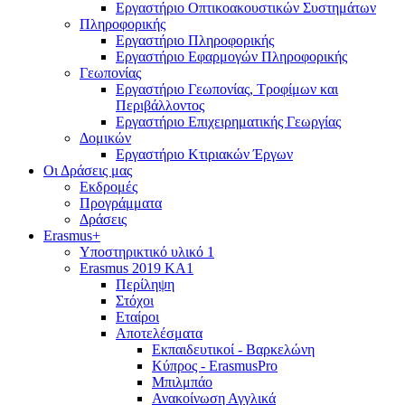
Εργαστήριο Οπτικοακουστικών Συστημάτων
Πληροφορικής
Εργαστήριο Πληροφορικής
Εργαστήριο Εφαρμογών Πληροφορικής
Γεωπονίας
Εργαστήριο Γεωπονίας, Τροφίμων και
Περιβάλλοντος
Εργαστήριο Επιχειρηματικής Γεωργίας
Δομικών
Εργαστήριο Κτιριακών Έργων
Οι Δράσεις μας
Εκδρομές
Προγράμματα
Δράσεις
Erasmus+
Υποστηρικτικό υλικό 1
Erasmus 2019 KA1
Περίληψη
Στόχοι
Εταίροι
Αποτελέσματα
Εκπαιδευτικοί - Βαρκελώνη
Κύπρος - ErasmusPro
Μπιλμπάο
Ανακοίνωση Αγγλικά