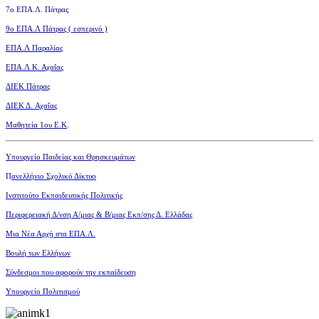
7ο ΕΠΑ.Λ. Πάτρας
9ο ΕΠΑ.Λ Πάτρας ( εσπερινό )
ΕΠΑ.Λ Παραλίας
ΕΠΑ.Λ Κ. Αχαΐας
ΔΙΕΚ Πάτρας
ΔΙΕΚ Δ. Αχαΐας
Μαθητεία 1ου Ε.Κ
.
Υπουργείο Παιδείας και Θρησκευμάτων
Π
ανελλήνιο Σχολικό Δίκτυο
Ινστιτούτο Εκπαιδευτικής Πολιτικής
Περιφερειακή Δ/νση Α/μιας
& Β/μιας Εκπ/σης Δ. Ελλάδας
Μια Νέα Αρχή στα ΕΠΑ.Λ.
Βουλή των Ελλήνων
Σύνδεσμοι που αφορούν την εκπαίδευση
Υπουργείο Πολιτισμού