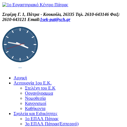
Σεφέρη Γ. 1, Πάτρα - Κουκούλι, 26335 Τηλ. 2610-643146 Φαξ:
2610-643121 Email:
1sek-pat@sch.gr
Αρχική
Λειτουργία 1ου Ε.Κ.
Στελέχη του Ε.Κ
Οργανόγραμμα
Νομοθεσία
Κανονισμοί
Καθήκοντα
Σχολεία και Ειδικότητες
1ο ΕΠΑΛ Πάτρας
3ο ΕΠΑΛ Πάτρας(Εσπερινό)