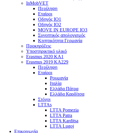
InMobVET
Περίληψη
Εταίροι
Οδηγός ΙΟ1
Οδηγός ΙΟ2
MOVE IN EUROPE IO3
Συνοπτικός απολογισμός
Κινητικότητα Γερμανία
Προκηρύξεις
Υποστηρικτικό υλικό
Erasmus 2020 KA1
Erasmus 2019 KA229
Περίληψη
Εταίροι
Ρουμανία
Ιταλία
Ελλάδα Πάτρα
Ελλάδα Καρδίτσα
Στόχοι
LTTAs
LTTA Pomezia
LTTA Patra
LTTA Karditsa
LTTA Lugoj
Επικοινωνία