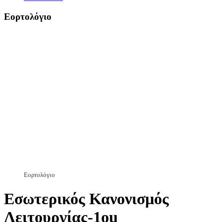
Εορτολόγιο
Εορτολόγιο
Εσωτερικός Κανονισμός
Λειτουργίας-1οu