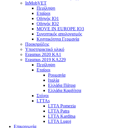
InMobVET
Περίληψη
Εταίροι
Οδηγός ΙΟ1
Οδηγός ΙΟ2
MOVE IN EUROPE IO3
Συνοπτικός απολογισμός
Κινητικότητα Γερμανία
Προκηρύξεις
Υποστηρικτικό υλικό
Erasmus 2020 KA1
Erasmus 2019 KA229
Περίληψη
Εταίροι
Ρουμανία
Ιταλία
Ελλάδα Πάτρα
Ελλάδα Καρδίτσα
Στόχοι
LTTAs
LTTA Pomezia
LTTA Patra
LTTA Karditsa
LTTA Lugoj
Επικοινωνία