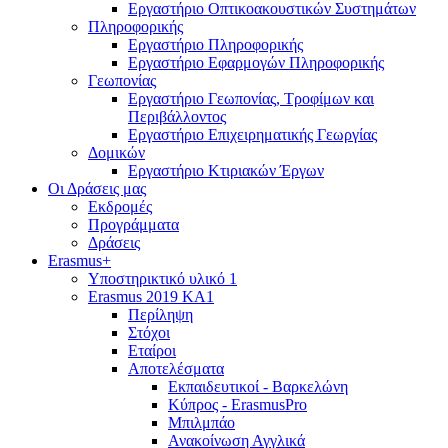
Εργαστήριο Οπτικοακουστικών Συστημάτων
Πληροφορικής
Εργαστήριο Πληροφορικής
Εργαστήριο Εφαρμογών Πληροφορικής
Γεωπονίας
Εργαστήριο Γεωπονίας, Τροφίμων και
Περιβάλλοντος
Εργαστήριο Επιχειρηματικής Γεωργίας
Δομικών
Εργαστήριο Κτιριακών Έργων
Οι Δράσεις μας
Εκδρομές
Προγράμματα
Δράσεις
Erasmus+
Υποστηρικτικό υλικό 1
Erasmus 2019 KA1
Περίληψη
Στόχοι
Εταίροι
Αποτελέσματα
Εκπαιδευτικοί - Βαρκελώνη
Κύπρος - ErasmusPro
Μπιλμπάο
Ανακοίνωση Αγγλικά