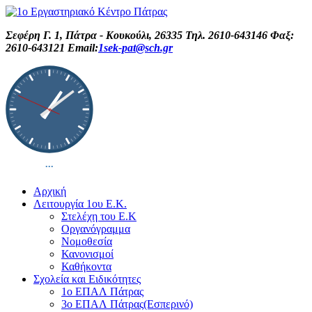
Σεφέρη Γ. 1, Πάτρα - Κουκούλι, 26335 Τηλ. 2610-643146 Φαξ:
2610-643121 Email:
1sek-pat@sch.gr
Αρχική
Λειτουργία 1ου Ε.Κ.
Στελέχη του Ε.Κ
Οργανόγραμμα
Νομοθεσία
Κανονισμοί
Καθήκοντα
Σχολεία και Ειδικότητες
1ο ΕΠΑΛ Πάτρας
3ο ΕΠΑΛ Πάτρας(Εσπερινό)