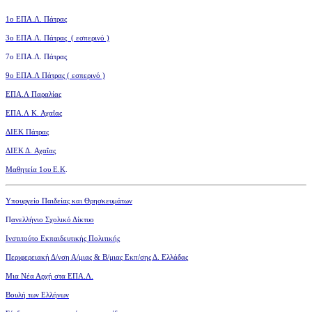
1ο ΕΠΑ.Λ. Πάτρας
3ο
ΕΠΑ.Λ. Πάτρας ( εσπερινό )
7ο ΕΠΑ.Λ. Πάτρας
9ο ΕΠΑ.Λ Πάτρας ( εσπερινό )
ΕΠΑ.Λ Παραλίας
ΕΠΑ.Λ Κ. Αχαΐας
ΔΙΕΚ Πάτρας
ΔΙΕΚ Δ. Αχαΐας
Μαθητεία 1ου Ε.Κ
.
Υπουργείο Παιδείας και Θρησκευμάτων
Π
ανελλήνιο Σχολικό Δίκτυο
Ινστιτούτο Εκπαιδευτικής Πολιτικής
Περιφερειακή Δ/νση Α/μιας
& Β/μιας Εκπ/σης Δ. Ελλάδας
Μια Νέα Αρχή στα ΕΠΑ.Λ.
Βουλή των Ελλήνων