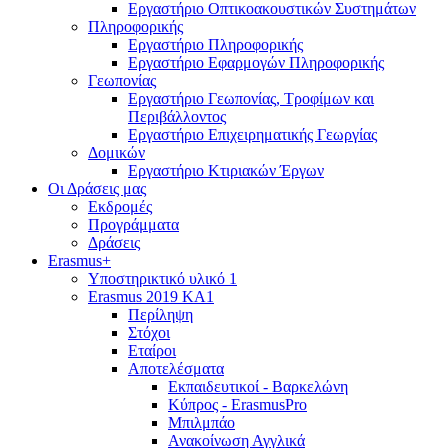
Εργαστήριο Οπτικοακουστικών Συστημάτων
Πληροφορικής
Εργαστήριο Πληροφορικής
Εργαστήριο Εφαρμογών Πληροφορικής
Γεωπονίας
Εργαστήριο Γεωπονίας, Τροφίμων και
Περιβάλλοντος
Εργαστήριο Επιχειρηματικής Γεωργίας
Δομικών
Εργαστήριο Κτιριακών Έργων
Οι Δράσεις μας
Εκδρομές
Προγράμματα
Δράσεις
Erasmus+
Υποστηρικτικό υλικό 1
Erasmus 2019 KA1
Περίληψη
Στόχοι
Εταίροι
Αποτελέσματα
Εκπαιδευτικοί - Βαρκελώνη
Κύπρος - ErasmusPro
Μπιλμπάο
Ανακοίνωση Αγγλικά