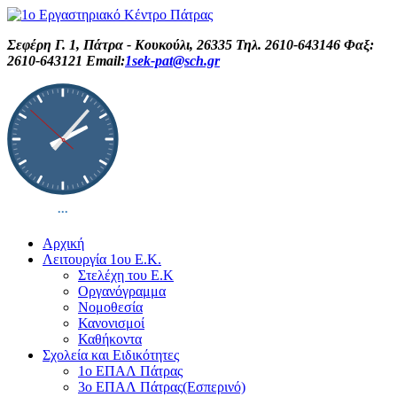
Σεφέρη Γ. 1, Πάτρα - Κουκούλι, 26335 Τηλ. 2610-643146 Φαξ:
2610-643121 Email:
1sek-pat@sch.gr
Αρχική
Λειτουργία 1ου Ε.Κ.
Στελέχη του Ε.Κ
Οργανόγραμμα
Νομοθεσία
Κανονισμοί
Καθήκοντα
Σχολεία και Ειδικότητες
1ο ΕΠΑΛ Πάτρας
3ο ΕΠΑΛ Πάτρας(Εσπερινό)