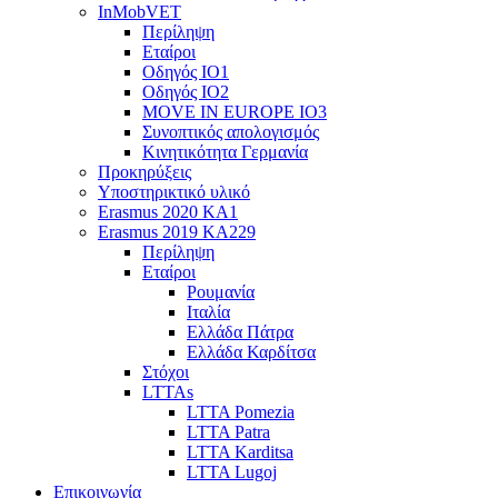
InMobVET
Περίληψη
Εταίροι
Οδηγός ΙΟ1
Οδηγός ΙΟ2
MOVE IN EUROPE IO3
Συνοπτικός απολογισμός
Κινητικότητα Γερμανία
Προκηρύξεις
Υποστηρικτικό υλικό
Erasmus 2020 KA1
Erasmus 2019 KA229
Περίληψη
Εταίροι
Ρουμανία
Ιταλία
Ελλάδα Πάτρα
Ελλάδα Καρδίτσα
Στόχοι
LTTAs
LTTA Pomezia
LTTA Patra
LTTA Karditsa
LTTA Lugoj
Επικοινωνία