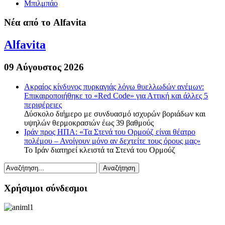
Μπιλμπάο
Νέα από το Alfavita
Alfavita
09 Αύγουστος 2026
Ακραίος κίνδυνος πυρκαγιάς λόγω θυελλωδών ανέμων:
Επικαιροποιήθηκε το «Red Code» για Αττική και άλλες 5
περιφέρειες
Δύσκολο διήμερο με συνδυασμό ισχυρών βοριάδων και
υψηλών θερμοκρασιών έως 39 βαθμούς
Ιράν προς ΗΠΑ: «Τα Στενά του Ορμούζ είναι θέατρο
πολέμου – Ανοίγουν μόνο αν δεχτείτε τους όρους μας»
Το Ιράν διατηρεί κλειστά τα Στενά του Ορμούζ
Χρήσιμοι σύνδεσμοι