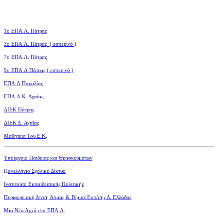
1ο ΕΠΑ.Λ. Πάτρας
3ο
ΕΠΑ.Λ. Πάτρας ( εσπερινό )
7ο ΕΠΑ.Λ. Πάτρας
9ο ΕΠΑ.Λ Πάτρας ( εσπερινό )
ΕΠΑ.Λ Παραλίας
ΕΠΑ.Λ Κ. Αχαΐας
ΔΙΕΚ Πάτρας
ΔΙΕΚ Δ. Αχαΐας
Μαθητεία 1ου Ε.Κ
.
Υπουργείο Παιδείας και Θρησκευμάτων
Π
ανελλήνιο Σχολικό Δίκτυο
Ινστιτούτο Εκπαιδευτικής Πολιτικής
Περιφερειακή Δ/νση Α/μιας
& Β/μιας Εκπ/σης Δ. Ελλάδας
Μια Νέα Αρχή στα ΕΠΑ.Λ.